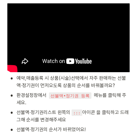
•
예약,매출등록 시 상품(시술)선택에서 자주 판매하는 선불
액∙정기권이 먼저오도록 상품의 순서를 바꿔볼까요? 
•
환경설정창에서  
  메뉴를 클릭해 주
선불액∙정기권 등록
세요.
•
선불액∙정기권리스트 왼쪽의 
아이콘 을 클릭하고 드래
:::
그해 순서를 변경해주세요
•
선불액∙정기권의 순서가 바뀌었어요!