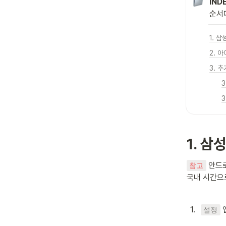
IND
순서
1. 
2. 
3. 
3
3
1. 
 안드
참고
국내 시간으로
1
.
 
설정