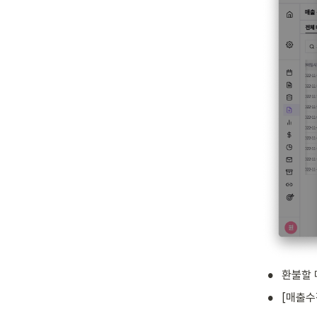
•
환불할 
•
[매출수