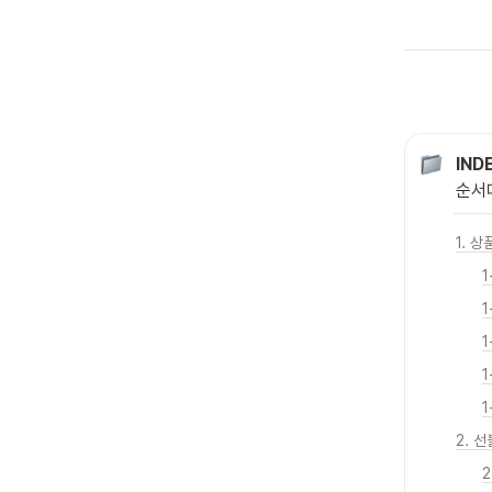
IND
순서
1. 
1
2. 
2