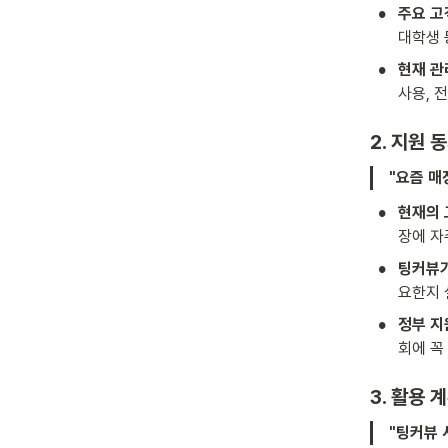
•
주요 고
대학생 
•
현재 관
사용, 전
2. 지원 
"요즘 매
•
현재의 
장에 자
•
팅커뷰가
요한지 
•
정부 지
회에 꼭
3. 활용 
"팅커뷰 