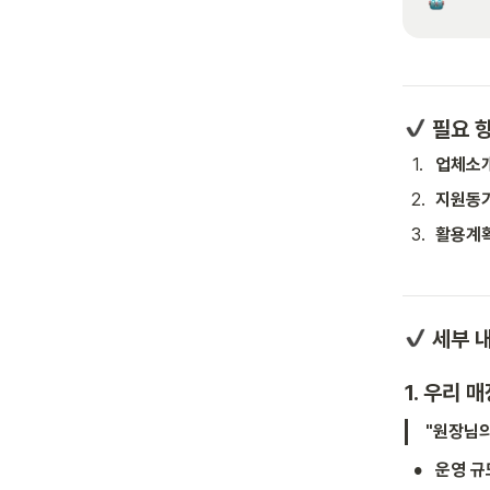
 필요 
1
.
업체소
2
.
지원동기
3
.
활용계
 세부 
1. 우리 
"원장님의
•
운영 규