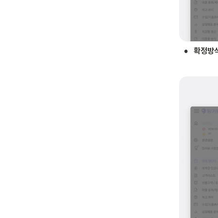
•
확정방