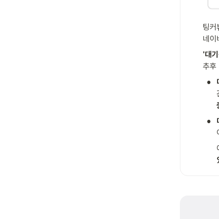
팅커뷰
네이
추후
•
•