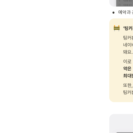
•
예약과 
‘팅
팅커뷰
네이
돼요.
이로 
약은

최대
또한,
팅커