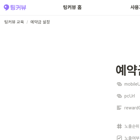
팅커뷰 홈
사용
팅커뷰 교육
/
예약금 설정
예약
mobileU
pcUrl
reward
노출순위
노출여부