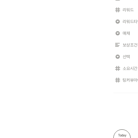
리워드
리워드타
매채
보상조건
선택
소요시간
팅커뷰아
Today