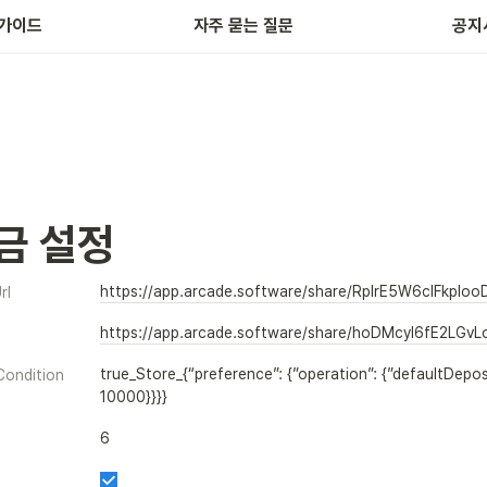
가이드
자주 묻는 질문
공지
금 설정
https://app.arcade.software/share/RplrE5W6clFkploo
rl
https://app.arcade.software/share/hoDMcyI6fE2LGvL
true_Store_{“preference”: {”operation”: {”defaultDeposit
Condition
10000}}}}
6