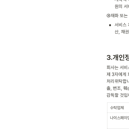
원의 서
④재화 또는
•
서비스 
산, 채
3.개인
회사는 서비
제 3자에게 
처리위탁합니
출, 변조,
감독할 것입
수탁업체
나이스페이