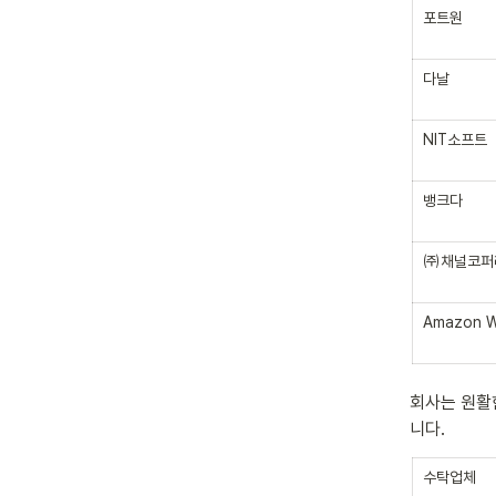
포트원
다날
NIT소프트
뱅크다
㈜채널코퍼
Amazon We
회사는 원활
니다.
수탁업체