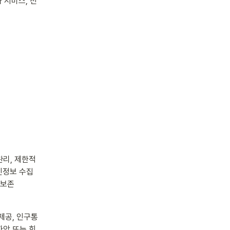
 서비스, 전
리, 제한적 
인정보 수집 
 보존
제공, 인구통
파악 또는 회