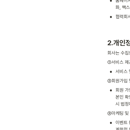
•
홈페이지
화, 팩스
•
협력회
2.개인
회사는 수집
①서비스 제
•
서비스 
②회원가입 
•
회원 가
본인 확
시 법정
③마케팅 및
•
이벤트 
계학적 